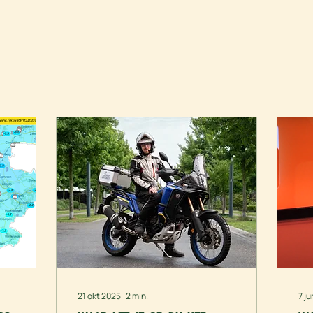
21 okt 2025
∙
2
min.
7 j