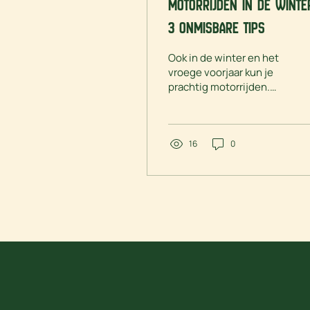
Motorrijden in de winte
3 onmisbare tips
Ook in de winter en het
vroege voorjaar kun je
prachtig motorrijden.
Maar rijden bij lage
temperaturen vraagt om
extra aandacht en
goede voorbereiding. In
16
0
deze blog deel ik 3
praktische tips om veilig
te motorrijden in de kou
en bij gladheid.