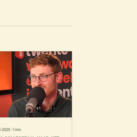
un 2025
∙
1
min.