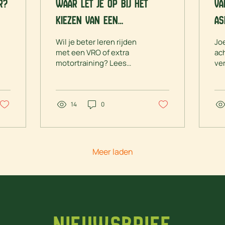
r?
Waar let je op bij het
Va
kiezen van een
as
motorinstructeur voor
mo
Wil je beter leren rijden
Jo
een VRO of motortraining?
ve
met een VRO of extra
ac
motortraining? Lees
ve
waar je op moet letten
he
bij het kiezen van een
co
goede, gecertificeerde
pra
motorinstructeur.
14
0
man
on
ma
moo
mi
Meer laden