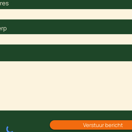
res
erp
Verstuur bericht