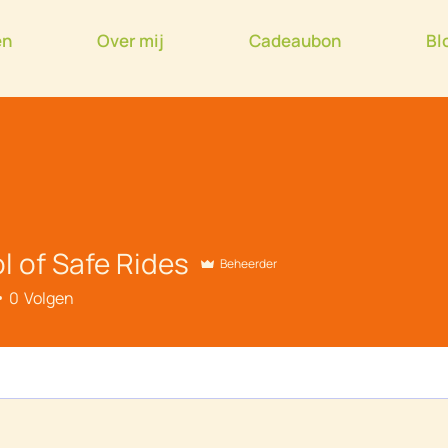
en
Over mij
Cadeaubon
Bl
l of Safe Rides
Beheerder
0
Volgen