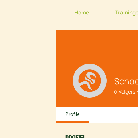
Home
Training
Schoo
0
Volgers
Profile