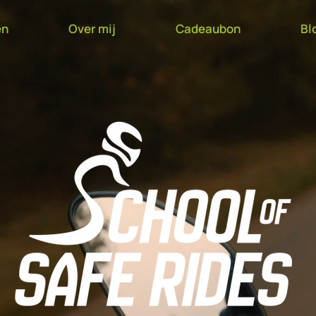
en
Over mij
Cadeaubon
Bl