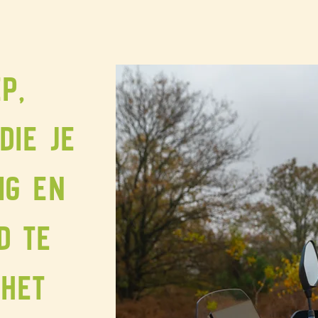
p,
die je
ig en
d te
 het