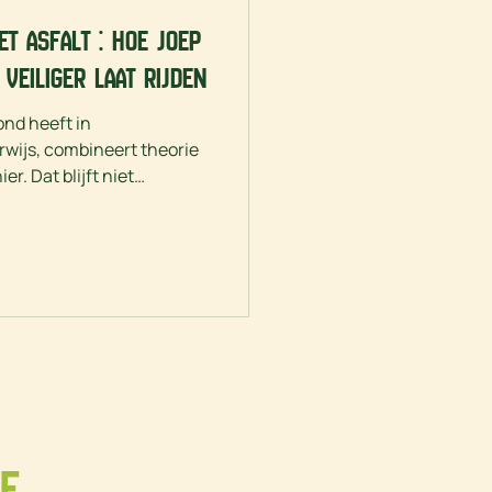
t asfalt : hoe Joep
veiliger laat rijden
ond heeft in
rwijs, combineert theorie
r. Dat blijft niet
onlangs een mooi portret
e.