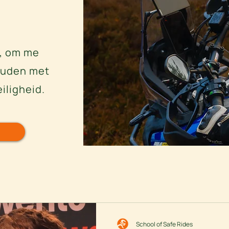
m, om me
ouden met
iligheid.
School of Safe Rides