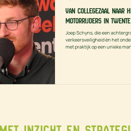
Van collegezaal naar he
motorrijders in Twente 
Joep Schyns, die een achtergr
verkeersveiligheid én het onde
met praktijk op een unieke manie
onopgemerkt: 1Twente maakte 
van zijn missie en aanpak.
met inzicht en strategi