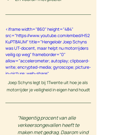
<iframe width="860" height="484" 
src="https://www.youtube.com/embed/H52
KuPT8AUM" title="Hengeloër Joep Schyns 
was UT-docent, maar helpt nu motorrijders 
veilig op weg" frameborder="0" 
allow="accelerometer; autoplay; clipboard-
write; encrypted-media; gyroscope; picture-
in-picture; web-share" 
referrerpolicy="strict-origin-when-cross-
Joep Schyns legt bij 1Twente uit hoe je als 
origin" allowfullscreen></iframe>
motorrijder je veiligheid in eigen hand houdt
"Negentig procent van alle 
verkeersongevallen heeft te 
maken met gedrag. Daarom vind 