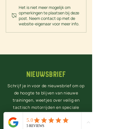
Waar let je op bij het kiezen van
4 redenen waarom e
Het is niet meer mogelijk om
opmerkingen te plaatsen bij deze
een motorinstructeur voor een
voortgezette rijoplei
post. Neem contact op met de
VRO of motortraining?
zorgt voor meer rijp
website-eigenaar voor meer info.
Nieuwsbrief
Schrijf je in voor de nieuwsbrief om op
de hoogte te blijven van nieuwe
trainingen, weetjes over veilig en
tactisch motorrijden en speciale
aanbiedingen voor nieuwsbrieflezers.